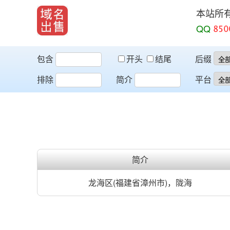
本站所
QQ
包含
开头
结尾
后缀
排除
简介
平台
简介
龙海区(福建省漳州市)，陇海