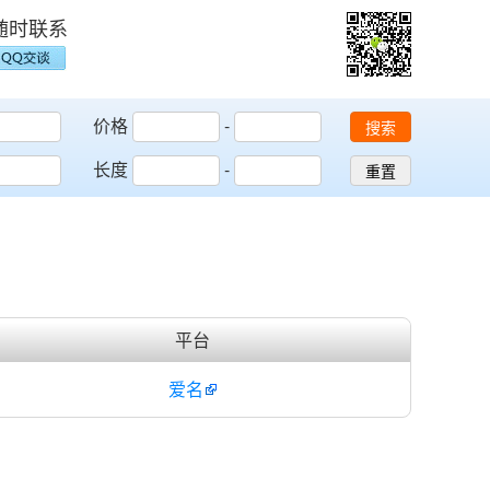
随时联系
价格
-
搜索
长度
-
重置
平台
爱名